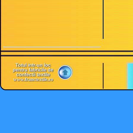
Totul intr-un loc
pentru fabricile de
confectii textile
www.franctextile.ro
P