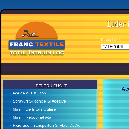
Lider i
Cauta in site:
PENTRU CUSUT :
Ac
· Ace de cusut >>>
· Sprayuri Siliconice Si Adezive
· Masini De Intors Gulere
· Masini Rebobinat Ata
· Picioruse, Transportori Si Placi De Ac