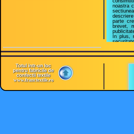
consimtit
noastra c
sectiune
descriere
parte cr
brevet, 
publicitat
In plus, 
securitat
alta ret
dumneavoa
deranjati 
altei per
Totul intr-un loc
pot intam
pentru fabricile de
Sunteti d
confectii textile
am putea 
www.franctextile.ro
ul nostru
oricareia
cunostin
P
securitat
autoritati
5. Site-ur
Acest sit
includa r
furnizate