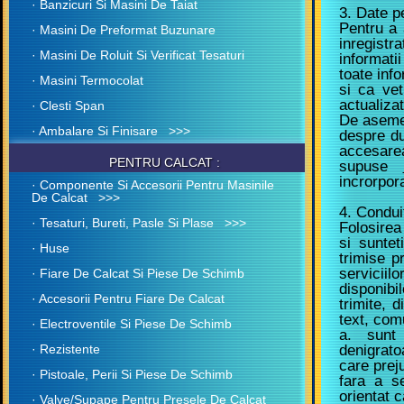
· Banzicuri Si Masini De Taiat
3. Date pe
Pentru a 
· Masini De Preformat Buzunare
inregistr
· Masini De Roluit Si Verificat Tesaturi
informatii
toate inf
· Masini Termocolat
si ca vet
actualiza
· Clesti Span
De asemen
· Ambalare Si Finisare >>>
despre du
accesarea
PENTRU CALCAT :
supuse
incrorpora
· Componente Si Accesorii Pentru Masinile
De Calcat >>>
4. Condui
· Tesaturi, Bureti, Pasle Si Plase >>>
Folosirea 
si suntet
· Huse
trimise p
servicii
· Fiare De Calcat Si Piese De Schimb
disponibi
· Accesorii Pentru Fiare De Calcat
trimite, d
text, comu
· Electroventile Si Piese De Schimb
a. sunt 
· Rezistente
denigrato
care prej
· Pistoale, Perii Si Piese De Schimb
fara a s
orientat 
· Valve/Supape Pentru Presele De Calcat