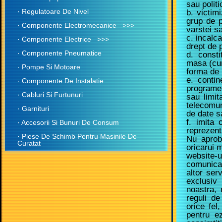
sau politi
· Regulatoare De Nivel
b. victim
grup de p
· Componente Electromecanice >>>
varstei sa
c. incalc
· Componente Electrice >>>
drept de p
· Componente Pneumatice
d. consti
masa (cun
· Pompe Si Motoare
forma de 
e. contin
· Componente De Instalatie
programe 
· Cabluri Si Furtunuri
sau limit
telecomun
· Garnituri
de date sa
f. imita 
· Accesorii Si Bunuri De Consum
reprezenta
· Piese De Schimb Pentru Masinile De
Nu aprob
Curatat
oricarui m
website-u
comunicar
altor ser
exclusiv 
noastra, 
reguli de
orice fel
pentru e