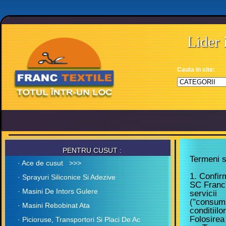
Lider i
Cauta in site:
PENTRU CUSUT :
Termeni si
· Ace de cusut >>>
1. Confir
· Sprayuri Siliconice Si Adezive
SC FrancT
· Masini De Intors Gulere
servicii
("consuma
· Masini Rebobinat Ata
conditiilo
Folosirea
· Picioruse, Transportori Si Placi De Ac