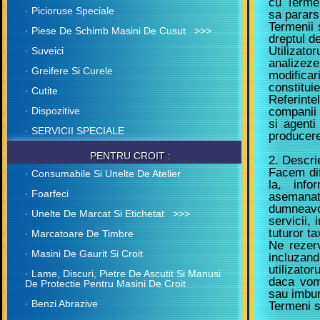
cu Termen
· Picioruse Speciale
sa pararsi
Termenii 
· Piese De Schimb Masini De Cusut >>>
dreptul de
Utilizat
· Suveici
analizez
· Greifere Si Curele
modifica
constitui
· Cutite
Referintel
· Dispozitive
companii a
si agenti
· SERVICII SPECIALE
producere
PENTRU CROIT :
2. Descri
Facem dif
· Consumabile Si Unelte De Atelier
la, inf
· Foarfeci
asemana
dumneavo
· Unelte De Marcat Si Etichetat >>>
servicii,
tuturor t
· Marcatoare De Timbre
Ne rezer
· Masini De Gaurit Si Croit
incluzand 
utilizator
· Lame, Discuri, Pietre De Ascutit Si Manusi
daca vom 
De Protectie Pentru Masini De Croit
sau imbun
· Benzi Abrazive
Termeni si